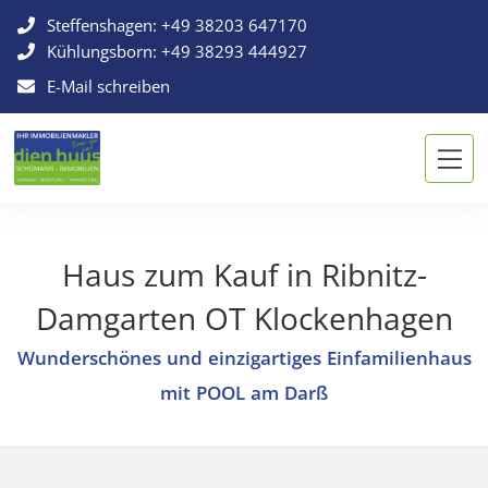
Steffenshagen:
+49 38203 647170
Kühlungsborn:
+49 38293 444927
E-Mail schreiben
Haus zum Kauf in Ribnitz-
Damgarten OT Klockenhagen
Wunderschönes und einzigartiges Einfamilienhaus
mit POOL am Darß