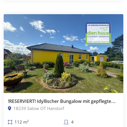
!RESERVIERT! Idyllischer Bungalow mit gepflegtem Grundstück in Hanstorf
18239 Satow OT Hanstorf
112 m²
4