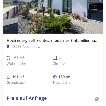
Hoch energieeffizientes, modernes Einfamilienhaus in ruhiger Wohnlage in Neubukow
18233 Neubukow
157 m²
4
Wohnfläche
Zimmer
491 m²
180 m²
Grundstück
Nutzfläche
Preis auf Anfrage