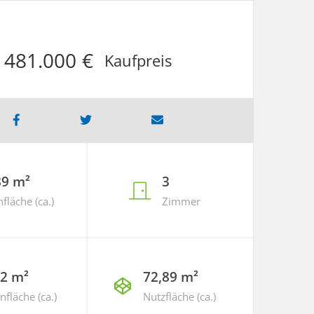
481.000 €
Kaufpreis
89 m²
3
läche (ca.)
Zimmer
22 m²
72,89 m²
nfläche (ca.)
Nutzfläche (ca.)