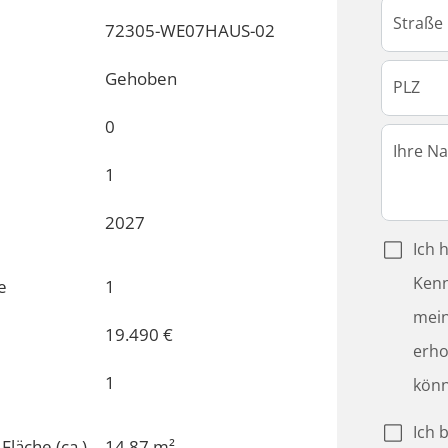
72305-WE07HAUS-02
Gehoben
0
1
2027
e
1
19.490 €
1
Fläche (ca.)
14,87 m²