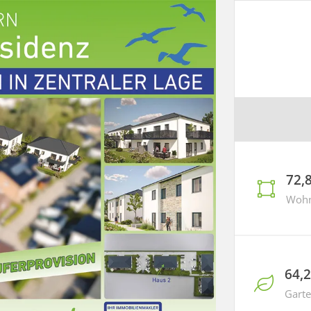
72,
Wohnf
64,
Garte