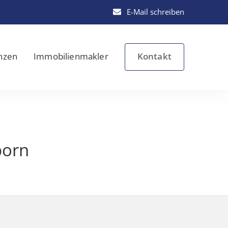
E-Mail schreiben
Kontakt
nzen
Immobilienmakler
born