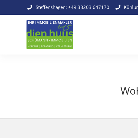
Steffenshagen:
+49 38203 647170
Kühlu
Woh